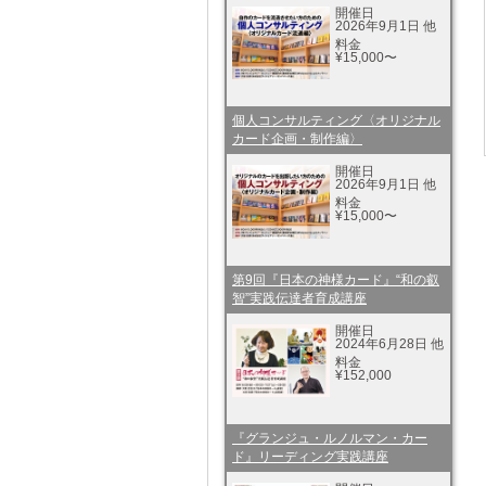
開催日
2026年9月1日 他
料金
¥15,000〜
個人コンサルティング〈オリジナル
カード企画・制作編〉
開催日
2026年9月1日 他
料金
¥15,000〜
第9回『日本の神様カード』“和の叡
智”実践伝達者育成講座
開催日
2024年6月28日 他
料金
¥152,000
『グランジュ・ルノルマン・カー
ド』リーディング実践講座