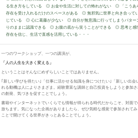
る生き方をしている ◎ お金や生活に対しての怖れがない ◎ 「こうあ
存在を受け入れるだけのスペースがある ◎ 無邪気に世界と向き合って
じている ◎ 心に葛藤が少ない ◎ 自分が無意識に行ってしまうパター
りのままに認識できる ◎ お腹の底から笑うことができる ◎ 思考と感
存在を信じ、生活で直感を活用している・・・
一つのワークショップ、一つの講演が、
「人の人生を大きく変える」
ということはそんなにめずらしいことではありません。
｢新しい学びを得たい｣「仕事に活かせる知識を身につけたい｣「新しい出会
れる動機は人によりさまざま。経験豊富な講師と自己投資をしようと参加さ
の創発、気づきを促すことでしょう。
書籍やインターネットでいくらでも情報が得られる時代だからこそ、対面で
放ちます。気になった企画がありましたら、ぜひ気軽な感覚で参加されてみ
ことで開けてくる世界がきっとあることでしょう。