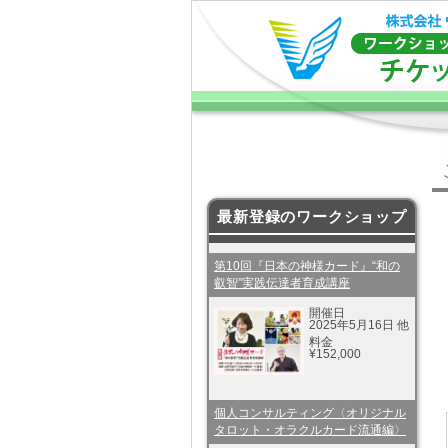
最新登録のワークショップ
第10回『日本の神様カード』“和の
叡智”実践伝達者育成講座
開催日
2025年5月16日 他
料金
¥152,000
個人コンサルティング〈オリジナル
タロット・オラクルカード流通編〉